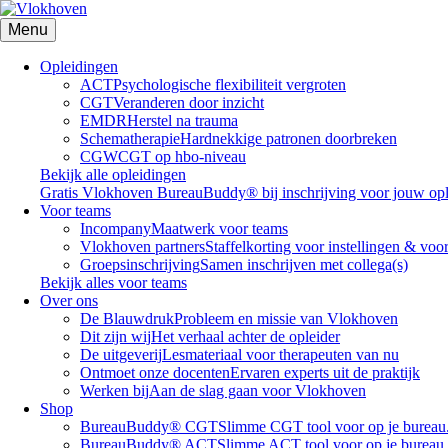
Menu
Opleidingen
ACT
Psychologische flexibiliteit vergroten
CGT
Veranderen door inzicht
EMDR
Herstel na trauma
Schematherapie
Hardnekkige patronen doorbreken
CGW
CGT op hbo-niveau
Bekijk alle opleidingen
Gratis Vlokhoven BureauBuddy® bij inschrijving voor jouw opl
Voor teams
Incompany
Maatwerk voor teams
Vlokhoven partners
Staffelkorting voor instellingen & voo
Groepsinschrijving
Samen inschrijven met collega(s)
Bekijk alles voor teams
Over ons
De Blauwdruk
Probleem en missie van Vlokhoven
Dit zijn wij
Het verhaal achter de opleider
De uitgeverij
Lesmateriaal voor therapeuten van nu
Ontmoet onze docenten
Ervaren experts uit de praktijk
Werken bij
Aan de slag gaan voor Vlokhoven
Shop
BureauBuddy® CGT
Slimme CGT tool voor op je bureau
BureauBuddy® ACT
Slimme ACT tool voor op je bureau.