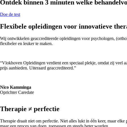
Ontdek binnen 3 minuten welke behandelvorm
Doe de test
Flexibele opleidingen voor innovatieve the
Wij ontwikkelen geaccrediteerde opleidingen voor psychologen, (orth
flexibeler en leuker te maken.
“Vlokhoven Opleidingen verdient een speciaal plekje, omdat zij veel a
prijs aanbieden. Uiteraard geaccrediteerd.”
Nico Kamminga
Oprichter Caredate
Therapie ≠ perfectie
Therapie draait niet om perfectie. Niet alles lukt in één keer, maar elk
maar een proces van doen, toepassen en steeds beter worden.