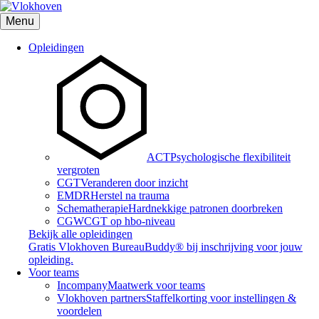
Menu
Opleidingen
ACT
Psychologische flexibiliteit
vergroten
CGT
Veranderen door inzicht
EMDR
Herstel na trauma
Schematherapie
Hardnekkige patronen doorbreken
CGW
CGT op hbo-niveau
Bekijk alle opleidingen
Gratis Vlokhoven BureauBuddy® bij inschrijving voor jouw
opleiding.
Voor teams
Incompany
Maatwerk voor teams
Vlokhoven partners
Staffelkorting voor instellingen &
voordelen