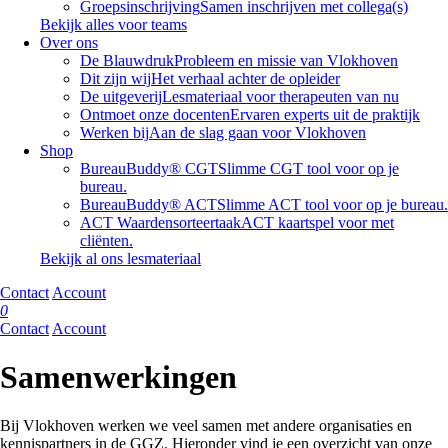
Groepsinschrijving
Samen inschrijven met collega(s)
Bekijk alles voor teams
Over ons
De Blauwdruk
Probleem en missie van Vlokhoven
Dit zijn wij
Het verhaal achter de opleider
De uitgeverij
Lesmateriaal voor therapeuten van nu
Ontmoet onze docenten
Ervaren experts uit de praktijk
Werken bij
Aan de slag gaan voor Vlokhoven
Shop
BureauBuddy® CGT
Slimme CGT tool voor op je
bureau.
BureauBuddy® ACT
Slimme ACT tool voor op je bureau.
ACT Waardensorteertaak
ACT kaartspel voor met
cliënten.
Bekijk al ons lesmateriaal
Contact
Account
0
Contact
Account
Samenwerkingen
Bij Vlokhoven werken we veel samen met andere organisaties en
kennispartners in de GGZ. Hieronder vind je een overzicht van onze